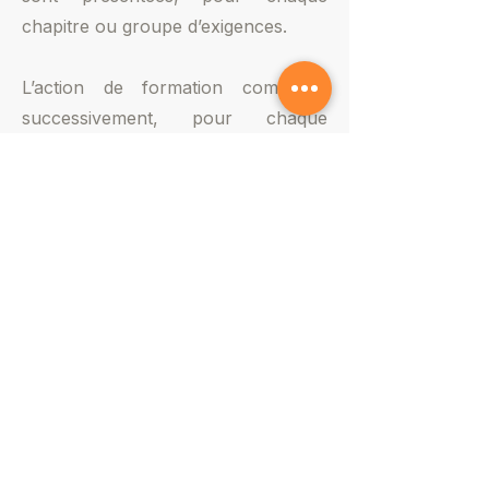
chapitre ou groupe d’exigences.
L’action de formation comprend
successivement, pour chaque
groupe d’exigences :
• une phase de découverte,
• une phase théorique comprenant
a minima une présentation des
exigences retranscrites
sous forme de carte mentale (ou «
mind map ») favorisant ainsi leur
assimilation et des cas concrets
d’application
• une phase d’application visant à
s’assurer que l’objectif pédagogique
est atteint.